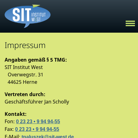
Impressum
Angaben gemäß § 5 TMG:
SIT Institut West
Overwegstr. 31
44625 Herne
Vertreten durch:
Geschäftsführer Jan Scholly
Kontakt:
Fon:
0 23 23 • 9 94 94-55
Fax:
0 23 23 • 9 94 94-55
E-Mail:
tpaluszek@
sit-west.de