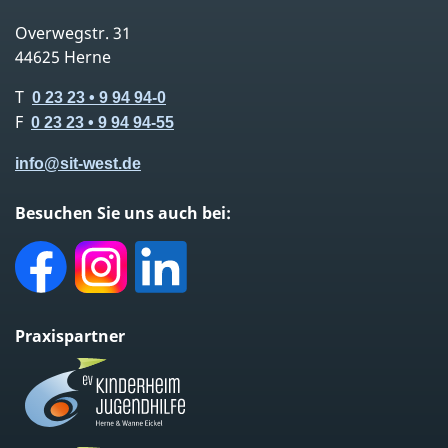
Overwegstr. 31
44625 Herne
T
0 23 23 • 9 94 94-0
F
0 23 23 • 9 94 94-55
info@
sit-west.de
Besuchen Sie uns auch bei:
Facebook
Instagram
LinkedIn
Praxispartner