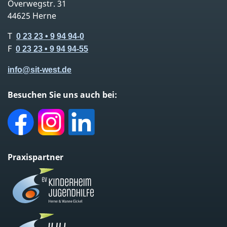
Overwegstr. 31
44625 Herne
T
0 23 23 • 9 94 94-0
F
0 23 23 • 9 94 94-55
info@
sit-west.de
Besuchen Sie uns auch bei:
Facebook
Instagram
LinkedIn
Praxispartner